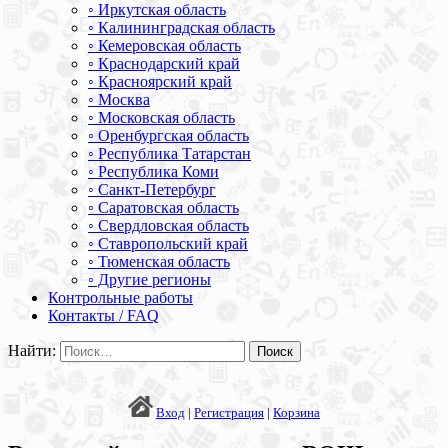
◦ Иркутская область
◦ Калининградская область
◦ Кемеровская область
◦ Краснодарский край
◦ Красноярский край
◦ Москва
◦ Московская область
◦ Оренбургская область
◦ Республика Татарстан
◦ Республика Коми
◦ Санкт-Петербург
◦ Саратовская область
◦ Свердловская область
◦ Ставропольский край
◦ Тюменская область
◦ Другие регионы
Контрольные работы
Контакты / FAQ
Найти:
Вход
|
Регистрация
|
Корзина