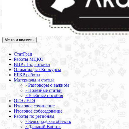
Меню и виджеты
Академия СОВА
Подготовка к ЕГЭ, ОГЭ, ВПР, МЦКО, СтатГрад, КДР, ВОШ,
олимпиады и конкурсы
СтатГрад
Работы МЦКО
ВПР / Подготовка
Олимпиады / Конкурсы
ЕГКР работы
Материалы и статьи
◦ Разговоры о важном
◦ Полезные статьи
◦ Учебные пособия
ОГЭ / ЕГЭ
Итоговое сочинение
Итоговое собеседование
Работы по регионам
◦ Белгородская область
◦ Дальний Восток