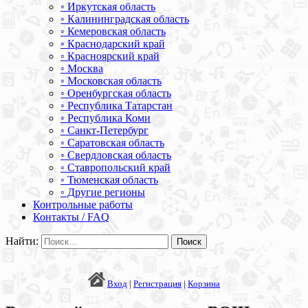
◦ Иркутская область
◦ Калининградская область
◦ Кемеровская область
◦ Краснодарский край
◦ Красноярский край
◦ Москва
◦ Московская область
◦ Оренбургская область
◦ Республика Татарстан
◦ Республика Коми
◦ Санкт-Петербург
◦ Саратовская область
◦ Свердловская область
◦ Ставропольский край
◦ Тюменская область
◦ Другие регионы
Контрольные работы
Контакты / FAQ
Найти:
Вход
|
Регистрация
|
Корзина