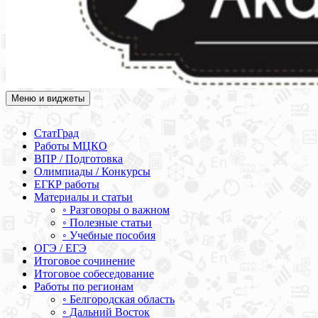
Меню и виджеты
Академия СОВА
Подготовка к ЕГЭ, ОГЭ, ВПР, МЦКО, СтатГрад, КДР, ВОШ,
олимпиады и конкурсы
СтатГрад
Работы МЦКО
ВПР / Подготовка
Олимпиады / Конкурсы
ЕГКР работы
Материалы и статьи
◦ Разговоры о важном
◦ Полезные статьи
◦ Учебные пособия
ОГЭ / ЕГЭ
Итоговое сочинение
Итоговое собеседование
Работы по регионам
◦ Белгородская область
◦ Дальний Восток