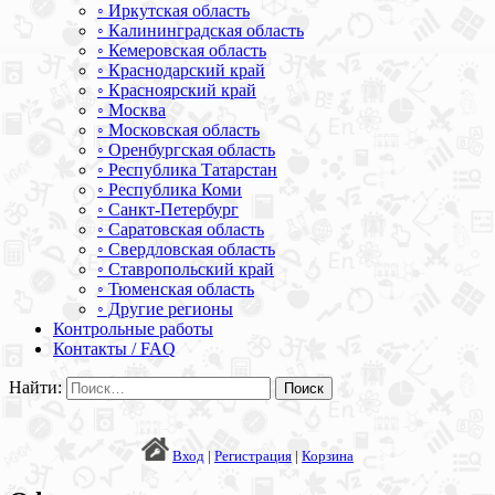
◦ Иркутская область
◦ Калининградская область
◦ Кемеровская область
◦ Краснодарский край
◦ Красноярский край
◦ Москва
◦ Московская область
◦ Оренбургская область
◦ Республика Татарстан
◦ Республика Коми
◦ Санкт-Петербург
◦ Саратовская область
◦ Свердловская область
◦ Ставропольский край
◦ Тюменская область
◦ Другие регионы
Контрольные работы
Контакты / FAQ
Найти:
Вход
|
Регистрация
|
Корзина