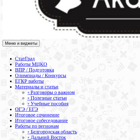
Меню и виджеты
Академия СОВА
Подготовка к ЕГЭ, ОГЭ, ВПР, МЦКО, СтатГрад, КДР, ВОШ,
олимпиады и конкурсы
СтатГрад
Работы МЦКО
ВПР / Подготовка
Олимпиады / Конкурсы
ЕГКР работы
Материалы и статьи
◦ Разговоры о важном
◦ Полезные статьи
◦ Учебные пособия
ОГЭ / ЕГЭ
Итоговое сочинение
Итоговое собеседование
Работы по регионам
◦ Белгородская область
◦ Дальний Восток