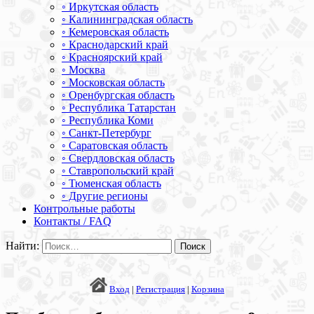
◦ Иркутская область
◦ Калининградская область
◦ Кемеровская область
◦ Краснодарский край
◦ Красноярский край
◦ Москва
◦ Московская область
◦ Оренбургская область
◦ Республика Татарстан
◦ Республика Коми
◦ Санкт-Петербург
◦ Саратовская область
◦ Свердловская область
◦ Ставропольский край
◦ Тюменская область
◦ Другие регионы
Контрольные работы
Контакты / FAQ
Найти:
Вход
|
Регистрация
|
Корзина