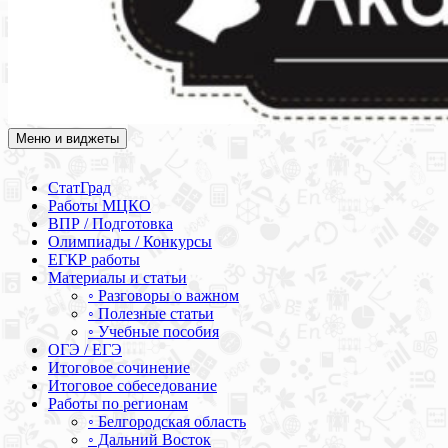
Меню и виджеты
Академия СОВА
Подготовка к ЕГЭ, ОГЭ, ВПР, МЦКО, СтатГрад, КДР, ВОШ,
олимпиады и конкурсы
СтатГрад
Работы МЦКО
ВПР / Подготовка
Олимпиады / Конкурсы
ЕГКР работы
Материалы и статьи
◦ Разговоры о важном
◦ Полезные статьи
◦ Учебные пособия
ОГЭ / ЕГЭ
Итоговое сочинение
Итоговое собеседование
Работы по регионам
◦ Белгородская область
◦ Дальний Восток