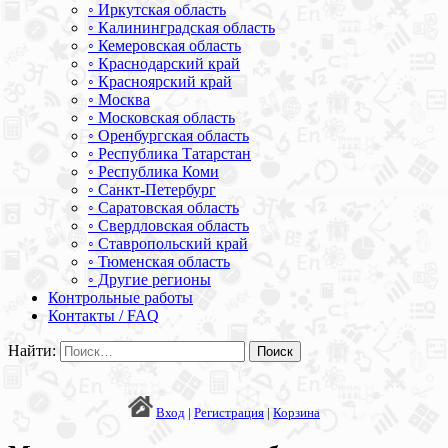
◦ Иркутская область
◦ Калининградская область
◦ Кемеровская область
◦ Краснодарский край
◦ Красноярский край
◦ Москва
◦ Московская область
◦ Оренбургская область
◦ Республика Татарстан
◦ Республика Коми
◦ Санкт-Петербург
◦ Саратовская область
◦ Свердловская область
◦ Ставропольский край
◦ Тюменская область
◦ Другие регионы
Контрольные работы
Контакты / FAQ
Найти:
Вход
|
Регистрация
|
Корзина