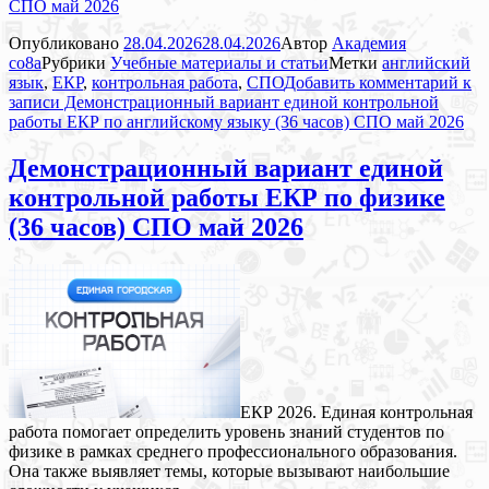
СПО май 2026
Опубликовано
28.04.2026
28.04.2026
Автор
Академия
co8a
Рубрики
Учебные материалы и статьи
Метки
английский
язык
,
ЕКР
,
контрольная работа
,
СПО
Добавить комментарий
к
записи Демонстрационный вариант единой контрольной
работы ЕКР по английскому языку (36 часов) СПО май 2026
Демонстрационный вариант единой
контрольной работы ЕКР по физике
(36 часов) СПО май 2026
ЕКР 2026. Единая контрольная
работа помогает определить уровень знаний студентов по
физике в рамках среднего профессионального образования.
Она также выявляет темы, которые вызывают наибольшие