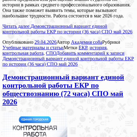
истории в рамках среднего профессионального образования.
Она также поможет выявить темы, которые вызывают
наибольшие трудности. Работа состоится в мае 2026 года.
Читать далее
Демонстрационный вариант единой
контрольной работы ЕКР по истории (36 часа) СПО май 2026
Опубликовано
29.04.2026
Автор
Академия co8a
Рубрики
Учебные материалы и статьи
Метки
ЕКР
,
история
,
контрольная работа
,
СПО
Добавить комментарий
к записи
Демонстрационный вариант единой контрольной работы ЕКР
по истории (36 часа) СПО май 2026
Демонстрационный вариант единой
контрольной работы ЕКР по
обществознанию (72 часа) СПО май
2026