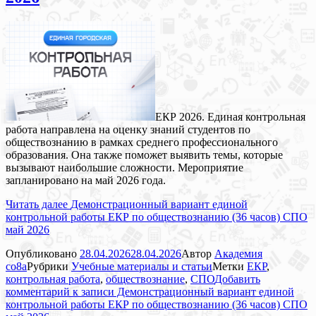
ЕКР 2026. Единая контрольная
работа направлена на оценку знаний студентов по
обществознанию в рамках среднего профессионального
образования. Она также поможет выявить темы, которые
вызывают наибольшие сложности. Мероприятие
запланировано на май 2026 года.
Читать далее
Демонстрационный вариант единой
контрольной работы ЕКР по обществознанию (36 часов) СПО
май 2026
Опубликовано
28.04.2026
28.04.2026
Автор
Академия
co8a
Рубрики
Учебные материалы и статьи
Метки
ЕКР
,
контрольная работа
,
обществознание
,
СПО
Добавить
комментарий
к записи Демонстрационный вариант единой
контрольной работы ЕКР по обществознанию (36 часов) СПО