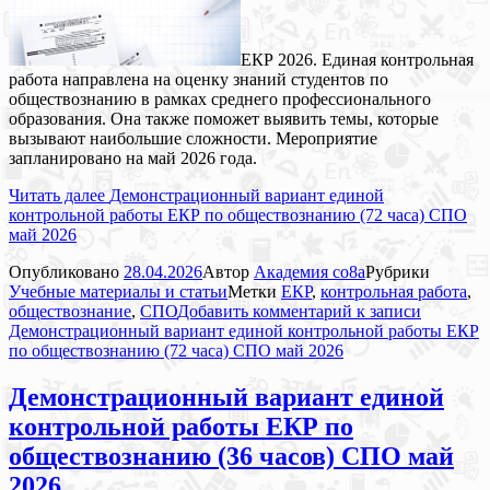
ЕКР 2026. Единая контрольная
работа направлена на оценку знаний студентов по
обществознанию в рамках среднего профессионального
образования. Она также поможет выявить темы, которые
вызывают наибольшие сложности. Мероприятие
запланировано на май 2026 года.
Читать далее
Демонстрационный вариант единой
контрольной работы ЕКР по обществознанию (72 часа) СПО
май 2026
Опубликовано
28.04.2026
Автор
Академия co8a
Рубрики
Учебные материалы и статьи
Метки
ЕКР
,
контрольная работа
,
обществознание
,
СПО
Добавить комментарий
к записи
Демонстрационный вариант единой контрольной работы ЕКР
по обществознанию (72 часа) СПО май 2026
Демонстрационный вариант единой
контрольной работы ЕКР по
обществознанию (36 часов) СПО май
2026