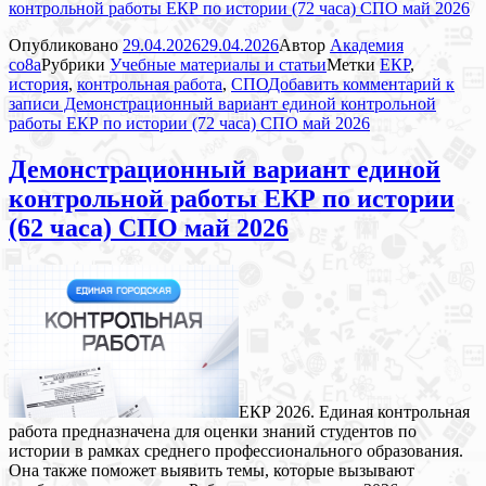
контрольной работы ЕКР по истории (72 часа) СПО май 2026
Опубликовано
29.04.2026
29.04.2026
Автор
Академия
co8a
Рубрики
Учебные материалы и статьи
Метки
ЕКР
,
история
,
контрольная работа
,
СПО
Добавить комментарий
к
записи Демонстрационный вариант единой контрольной
работы ЕКР по истории (72 часа) СПО май 2026
Демонстрационный вариант единой
контрольной работы ЕКР по истории
(62 часа) СПО май 2026
ЕКР 2026. Единая контрольная
работа предназначена для оценки знаний студентов по
истории в рамках среднего профессионального образования.
Она также поможет выявить темы, которые вызывают