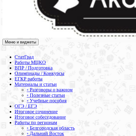
Меню и виджеты
Академия СОВА
Подготовка к ЕГЭ, ОГЭ, ВПР, МЦКО, СтатГрад, КДР, ВОШ,
олимпиады и конкурсы
СтатГрад
Работы МЦКО
ВПР / Подготовка
Олимпиады / Конкурсы
ЕГКР работы
Материалы и статьи
◦ Разговоры о важном
◦ Полезные статьи
◦ Учебные пособия
ОГЭ / ЕГЭ
Итоговое сочинение
Итоговое собеседование
Работы по регионам
◦ Белгородская область
◦ Дальний Восток