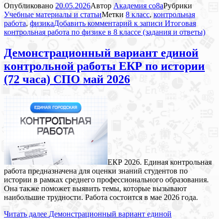
Опубликовано
20.05.2026
Автор
Академия co8a
Рубрики
Учебные материалы и статьи
Метки
8 класс
,
контрольная
работа
,
физика
Добавить комментарий
к записи Итоговая
контрольная работа по физике в 8 классе (задания и ответы)
Демонстрационный вариант единой
контрольной работы ЕКР по истории
(72 часа) СПО май 2026
ЕКР 2026. Единая контрольная
работа предназначена для оценки знаний студентов по
истории в рамках среднего профессионального образования.
Она также поможет выявить темы, которые вызывают
наибольшие трудности. Работа состоится в мае 2026 года.
Читать далее
Демонстрационный вариант единой