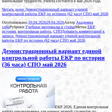
наибольшие трудности. Работа состоится в мае 2026 года.
Читать далее
Демонстрационный вариант единой
контрольной работы ЕКР по истории (62 часа) СПО май 2026
Опубликовано
29.04.2026
29.04.2026
Автор
Академия
co8a
Рубрики
Учебные материалы и статьи
Метки
ЕКР
,
история
,
контрольная работа
,
СПО
Добавить комментарий
к
записи Демонстрационный вариант единой контрольной
работы ЕКР по истории (62 часа) СПО май 2026
Демонстрационный вариант единой
контрольной работы ЕКР по истории
(36 часа) СПО май 2026
ЕКР 2026. Единая контрольная
работа предназначена для оценки знаний студентов по