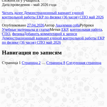
сложности у учащихся.
Дата проведения – май 2026 года
Читать далее
Демонстрационный вариант единой
контрольной работы ЕКР по физике (36 часов) СПО май 2026
Опубликовано
27.04.2026
Автор
Академия co8a
Рубрики
Учебные материалы и статьи
Метки
ЕКР
,
контрольная работа
,
СПО
,
физика
Добавить комментарий
к записи
Демонстрационный вариант единой контрольной работы ЕКР
по физике (36 часов) СПО май 2026
Навигация по записям
Страница
1
Страница
2
…
Страница
8
Следующая страница