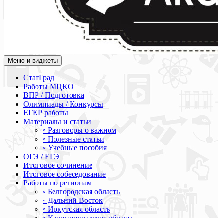
Меню и виджеты
Академия СОВА
Подготовка к ЕГЭ, ОГЭ, ВПР, МЦКО, СтатГрад, КДР, ВОШ, о
СтатГрад
Работы МЦКО
ВПР / Подготовка
Олимпиады / Конкурсы
ЕГКР работы
Материалы и статьи
◦ Разговоры о важном
◦ Полезные статьи
◦ Учебные пособия
ОГЭ / ЕГЭ
Итоговое сочинение
Итоговое собеседование
Работы по регионам
◦ Белгородская область
◦ Дальний Восток
◦ Иркутская область
◦ Калининградская область