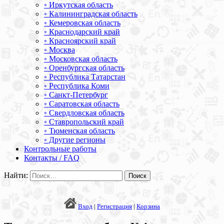
◦ Иркутская область
◦ Калининградская область
◦ Кемеровская область
◦ Краснодарский край
◦ Красноярский край
◦ Москва
◦ Московская область
◦ Оренбургская область
◦ Республика Татарстан
◦ Республика Коми
◦ Санкт-Петербург
◦ Саратовская область
◦ Свердловская область
◦ Ставропольский край
◦ Тюменская область
◦ Другие регионы
Контрольные работы
Контакты / FAQ
Найти:
Вход
|
Регистрация
|
Корзина