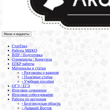
Меню и виджеты
Академия СОВА
Подготовка к ЕГЭ, ОГЭ, ВПР, МЦКО, СтатГрад, КДР, ВОШ,
олимпиады и конкурсы
СтатГрад
Работы МЦКО
ВПР / Подготовка
Олимпиады / Конкурсы
ЕГКР работы
Материалы и статьи
◦ Разговоры о важном
◦ Полезные статьи
◦ Учебные пособия
ОГЭ / ЕГЭ
Итоговое сочинение
Итоговое собеседование
Работы по регионам
◦ Белгородская область
◦ Дальний Восток