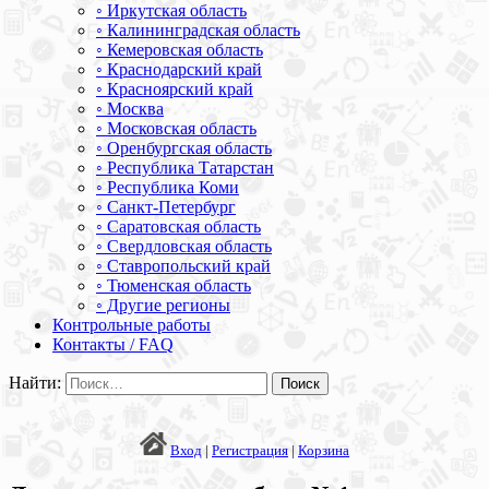
◦ Иркутская область
◦ Калининградская область
◦ Кемеровская область
◦ Краснодарский край
◦ Красноярский край
◦ Москва
◦ Московская область
◦ Оренбургская область
◦ Республика Татарстан
◦ Республика Коми
◦ Санкт-Петербург
◦ Саратовская область
◦ Свердловская область
◦ Ставропольский край
◦ Тюменская область
◦ Другие регионы
Контрольные работы
Контакты / FAQ
Найти:
Вход
|
Регистрация
|
Корзина