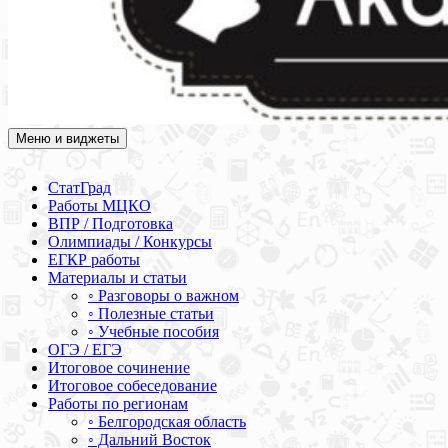
Меню и виджеты
Академия СОВА
Подготовка к ЕГЭ, ОГЭ, ВПР, МЦКО, СтатГрад, КДР, ВОШ,
олимпиады и конкурсы
СтатГрад
Работы МЦКО
ВПР / Подготовка
Олимпиады / Конкурсы
ЕГКР работы
Материалы и статьи
◦ Разговоры о важном
◦ Полезные статьи
◦ Учебные пособия
ОГЭ / ЕГЭ
Итоговое сочинение
Итоговое собеседование
Работы по регионам
◦ Белгородская область
◦ Дальний Восток