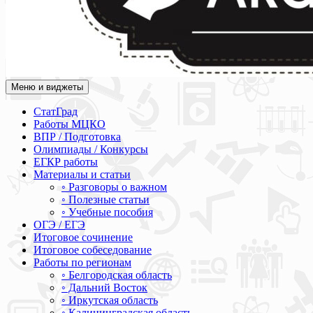
Меню и виджеты
Академия СОВА
Подготовка к ЕГЭ, ОГЭ, ВПР, МЦКО, СтатГрад, КДР, ВОШ, о
СтатГрад
Работы МЦКО
ВПР / Подготовка
Олимпиады / Конкурсы
ЕГКР работы
Материалы и статьи
◦ Разговоры о важном
◦ Полезные статьи
◦ Учебные пособия
ОГЭ / ЕГЭ
Итоговое сочинение
Итоговое собеседование
Работы по регионам
◦ Белгородская область
◦ Дальний Восток
◦ Иркутская область
◦ Калининградская область