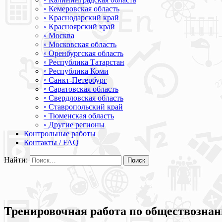
◦ Кемеровская область
◦ Краснодарский край
◦ Красноярский край
◦ Москва
◦ Московская область
◦ Оренбургская область
◦ Республика Татарстан
◦ Республика Коми
◦ Санкт-Петербург
◦ Саратовская область
◦ Свердловская область
◦ Ставропольский край
◦ Тюменская область
◦ Другие регионы
Контрольные работы
Контакты / FAQ
Найти:
Тренировочная работа по обществознан