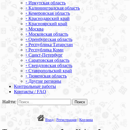
◦ Иркутская область
◦ Калининградская область
◦ Кемеровская область
◦ Краснодарский край
◦ Красноярский край
◦ Москва
◦ Московская область
◦ Оренбургская область
◦ Республика Татарстан
◦ Республика Коми
◦ Санкт-Петербург
◦ Саратовская область
◦ Свердловская область
◦ Ставропольский край
◦ Тюменская область
◦ Другие регионы
Контрольные работы
Контакты / FAQ
Найти:
Вход
|
Регистрация
|
Корзина