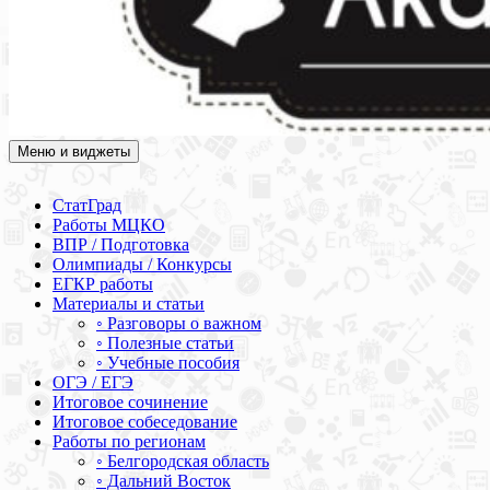
Меню и виджеты
Академия СОВА
Подготовка к ЕГЭ, ОГЭ, ВПР, МЦКО, СтатГрад, КДР, ВОШ,
олимпиады и конкурсы
СтатГрад
Работы МЦКО
ВПР / Подготовка
Олимпиады / Конкурсы
ЕГКР работы
Материалы и статьи
◦ Разговоры о важном
◦ Полезные статьи
◦ Учебные пособия
ОГЭ / ЕГЭ
Итоговое сочинение
Итоговое собеседование
Работы по регионам
◦ Белгородская область
◦ Дальний Восток