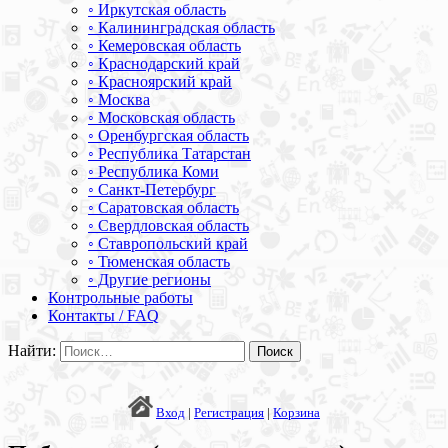
◦ Иркутская область
◦ Калининградская область
◦ Кемеровская область
◦ Краснодарский край
◦ Красноярский край
◦ Москва
◦ Московская область
◦ Оренбургская область
◦ Республика Татарстан
◦ Республика Коми
◦ Санкт-Петербург
◦ Саратовская область
◦ Свердловская область
◦ Ставропольский край
◦ Тюменская область
◦ Другие регионы
Контрольные работы
Контакты / FAQ
Найти:
Вход
|
Регистрация
|
Корзина