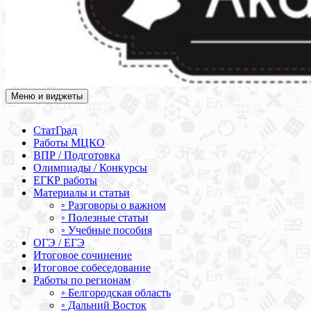
Меню и виджеты
Академия СОВА
Подготовка к ЕГЭ, ОГЭ, ВПР, МЦКО, СтатГрад, КДР, ВОШ,
олимпиады и конкурсы
СтатГрад
Работы МЦКО
ВПР / Подготовка
Олимпиады / Конкурсы
ЕГКР работы
Материалы и статьи
◦ Разговоры о важном
◦ Полезные статьи
◦ Учебные пособия
ОГЭ / ЕГЭ
Итоговое сочинение
Итоговое собеседование
Работы по регионам
◦ Белгородская область
◦ Дальний Восток