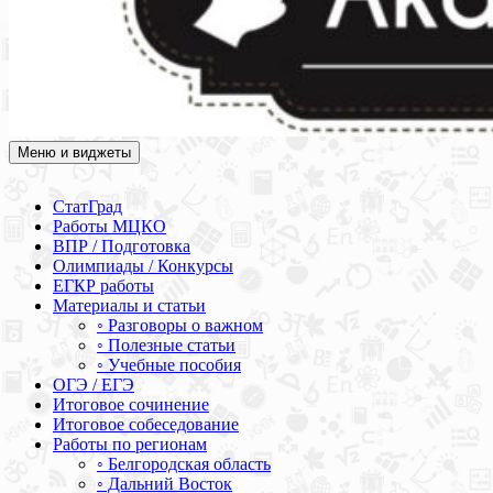
Меню и виджеты
Академия СОВА
Подготовка к ЕГЭ, ОГЭ, ВПР, МЦКО, СтатГрад, КДР, ВОШ,
олимпиады и конкурсы
СтатГрад
Работы МЦКО
ВПР / Подготовка
Олимпиады / Конкурсы
ЕГКР работы
Материалы и статьи
◦ Разговоры о важном
◦ Полезные статьи
◦ Учебные пособия
ОГЭ / ЕГЭ
Итоговое сочинение
Итоговое собеседование
Работы по регионам
◦ Белгородская область
◦ Дальний Восток