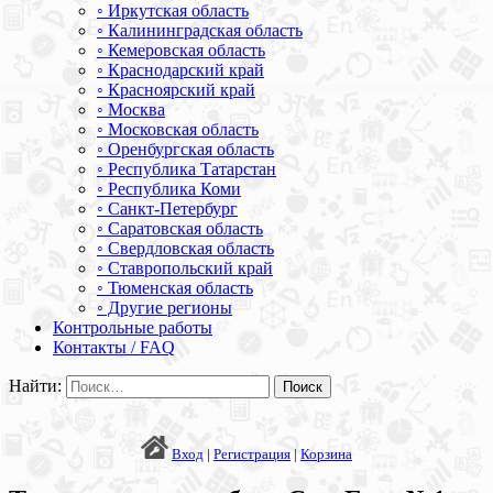
◦ Иркутская область
◦ Калининградская область
◦ Кемеровская область
◦ Краснодарский край
◦ Красноярский край
◦ Москва
◦ Московская область
◦ Оренбургская область
◦ Республика Татарстан
◦ Республика Коми
◦ Санкт-Петербург
◦ Саратовская область
◦ Свердловская область
◦ Ставропольский край
◦ Тюменская область
◦ Другие регионы
Контрольные работы
Контакты / FAQ
Найти:
Вход
|
Регистрация
|
Корзина