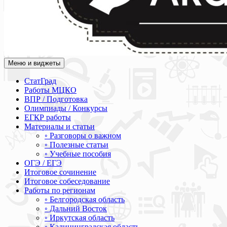
Меню и виджеты
Академия СОВА
Подготовка к ЕГЭ, ОГЭ, ВПР, МЦКО, СтатГрад, КДР, ВОШ, о
СтатГрад
Работы МЦКО
ВПР / Подготовка
Олимпиады / Конкурсы
ЕГКР работы
Материалы и статьи
◦ Разговоры о важном
◦ Полезные статьи
◦ Учебные пособия
ОГЭ / ЕГЭ
Итоговое сочинение
Итоговое собеседование
Работы по регионам
◦ Белгородская область
◦ Дальний Восток
◦ Иркутская область
◦ Калининградская область