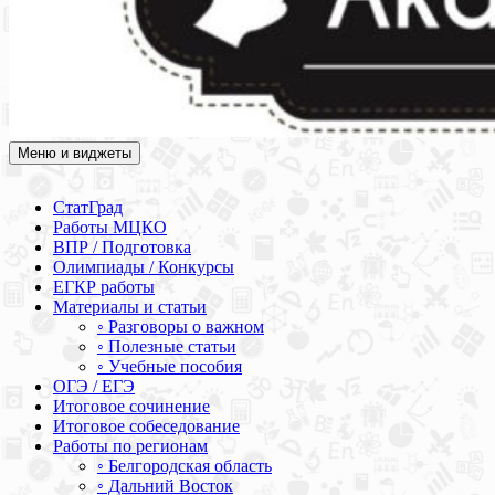
Меню и виджеты
Академия СОВА
Подготовка к ЕГЭ, ОГЭ, ВПР, МЦКО, СтатГрад, КДР, ВОШ,
олимпиады и конкурсы
СтатГрад
Работы МЦКО
ВПР / Подготовка
Олимпиады / Конкурсы
ЕГКР работы
Материалы и статьи
◦ Разговоры о важном
◦ Полезные статьи
◦ Учебные пособия
ОГЭ / ЕГЭ
Итоговое сочинение
Итоговое собеседование
Работы по регионам
◦ Белгородская область
◦ Дальний Восток