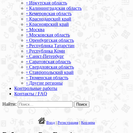
◦ Иркутская область
◦ Калининградская область
◦ Кемеровская область
◦ Краснодарский край
◦ Красноярский край
◦ Москва
◦ Московская область
◦ Оренбургская область
◦ Республика Татарстан
◦ Республика Коми
◦ Санкт-Петербург
◦ Саратовская область
◦ Свердловская область
◦ Ставропольский край
◦ Тюменская область
◦ Другие регионы
Контрольные работы
Контакты / FAQ
Найти:
Вход
|
Регистрация
|
Корзина