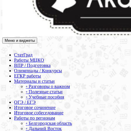
Меню и виджеты
Академия СОВА
Подготовка к ЕГЭ, ОГЭ, ВПР, МЦКО, СтатГрад, КДР, ВОШ,
олимпиады и конкурсы
СтатГрад
Работы МЦКО
ВПР / Подготовка
Олимпиады / Конкурсы
ЕГКР работы
Материалы и статьи
◦ Разговоры о важном
◦ Полезные статьи
◦ Учебные пособия
ОГЭ / ЕГЭ
Итоговое сочинение
Итоговое собеседование
Работы по регионам
◦ Белгородская область
◦ Дальний Восток