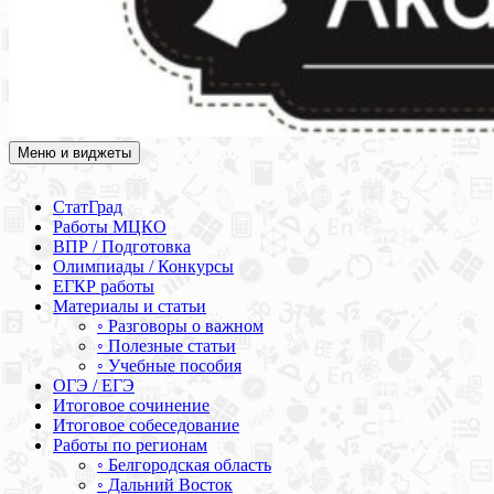
Меню и виджеты
Академия СОВА
Подготовка к ЕГЭ, ОГЭ, ВПР, МЦКО, СтатГрад, КДР, ВОШ,
олимпиады и конкурсы
СтатГрад
Работы МЦКО
ВПР / Подготовка
Олимпиады / Конкурсы
ЕГКР работы
Материалы и статьи
◦ Разговоры о важном
◦ Полезные статьи
◦ Учебные пособия
ОГЭ / ЕГЭ
Итоговое сочинение
Итоговое собеседование
Работы по регионам
◦ Белгородская область
◦ Дальний Восток