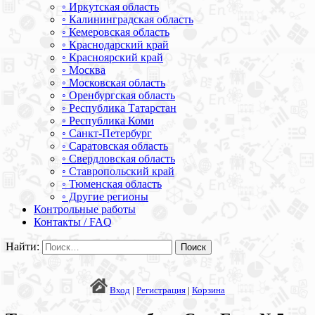
◦ Иркутская область
◦ Калининградская область
◦ Кемеровская область
◦ Краснодарский край
◦ Красноярский край
◦ Москва
◦ Московская область
◦ Оренбургская область
◦ Республика Татарстан
◦ Республика Коми
◦ Санкт-Петербург
◦ Саратовская область
◦ Свердловская область
◦ Ставропольский край
◦ Тюменская область
◦ Другие регионы
Контрольные работы
Контакты / FAQ
Найти:
Вход
|
Регистрация
|
Корзина