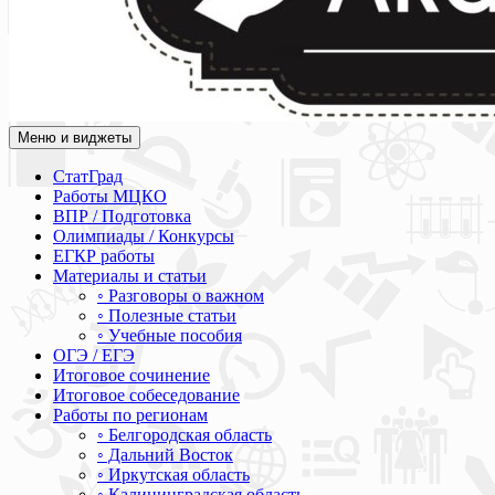
Меню и виджеты
Академия СОВА
Подготовка к ЕГЭ, ОГЭ, ВПР, МЦКО, СтатГрад, КДР, ВОШ, о
СтатГрад
Работы МЦКО
ВПР / Подготовка
Олимпиады / Конкурсы
ЕГКР работы
Материалы и статьи
◦ Разговоры о важном
◦ Полезные статьи
◦ Учебные пособия
ОГЭ / ЕГЭ
Итоговое сочинение
Итоговое собеседование
Работы по регионам
◦ Белгородская область
◦ Дальний Восток
◦ Иркутская область
◦ Калининградская область