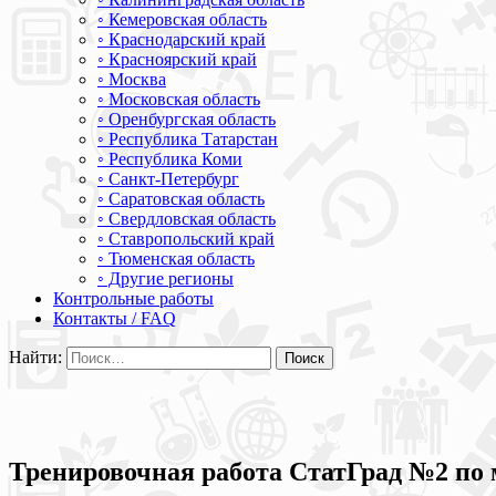
◦ Кемеровская область
◦ Краснодарский край
◦ Красноярский край
◦ Москва
◦ Московская область
◦ Оренбургская область
◦ Республика Татарстан
◦ Республика Коми
◦ Санкт-Петербург
◦ Саратовская область
◦ Свердловская область
◦ Ставропольский край
◦ Тюменская область
◦ Другие регионы
Контрольные работы
Контакты / FAQ
Найти:
Тренировочная работа СтатГрад №2 по м