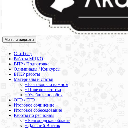
Меню и виджеты
Академия СОВА
Подготовка к ЕГЭ, ОГЭ, ВПР, МЦКО, СтатГрад, КДР, ВОШ,
олимпиады и конкурсы
СтатГрад
Работы МЦКО
ВПР / Подготовка
Олимпиады / Конкурсы
ЕГКР работы
Материалы и статьи
◦ Разговоры о важном
◦ Полезные статьи
◦ Учебные пособия
ОГЭ / ЕГЭ
Итоговое сочинение
Итоговое собеседование
Работы по регионам
◦ Белгородская область
◦ Дальний Восток