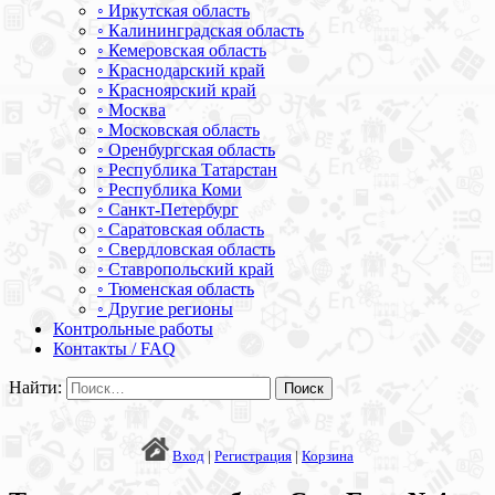
◦ Иркутская область
◦ Калининградская область
◦ Кемеровская область
◦ Краснодарский край
◦ Красноярский край
◦ Москва
◦ Московская область
◦ Оренбургская область
◦ Республика Татарстан
◦ Республика Коми
◦ Санкт-Петербург
◦ Саратовская область
◦ Свердловская область
◦ Ставропольский край
◦ Тюменская область
◦ Другие регионы
Контрольные работы
Контакты / FAQ
Найти:
Вход
|
Регистрация
|
Корзина