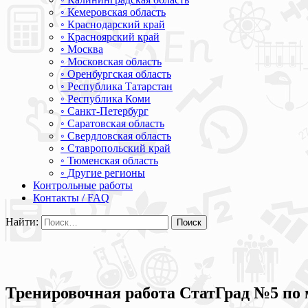
◦ Кемеровская область
◦ Краснодарский край
◦ Красноярский край
◦ Москва
◦ Московская область
◦ Оренбургская область
◦ Республика Татарстан
◦ Республика Коми
◦ Санкт-Петербург
◦ Саратовская область
◦ Свердловская область
◦ Ставропольский край
◦ Тюменская область
◦ Другие регионы
Контрольные работы
Контакты / FAQ
Найти:
Тренировочная работа СтатГрад №5 по м