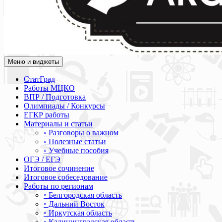
Меню и виджеты
Академия СОВА
Подготовка к ЕГЭ, ОГЭ, ВПР, МЦКО, СтатГрад, КДР, ВОШ, о
СтатГрад
Работы МЦКО
ВПР / Подготовка
Олимпиады / Конкурсы
ЕГКР работы
Материалы и статьи
◦ Разговоры о важном
◦ Полезные статьи
◦ Учебные пособия
ОГЭ / ЕГЭ
Итоговое сочинение
Итоговое собеседование
Работы по регионам
◦ Белгородская область
◦ Дальний Восток
◦ Иркутская область
◦ Калининградская область