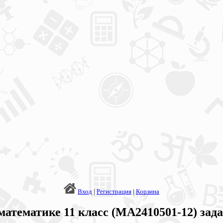
Вход
|
Регистрация
|
Корзина
атематике 11 класс (МА2410501-12) зад