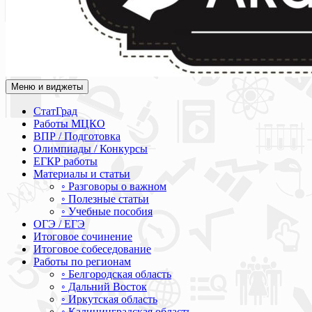
Меню и виджеты
Академия СОВА
Подготовка к ЕГЭ, ОГЭ, ВПР, МЦКО, СтатГрад, КДР, ВОШ, о
СтатГрад
Работы МЦКО
ВПР / Подготовка
Олимпиады / Конкурсы
ЕГКР работы
Материалы и статьи
◦ Разговоры о важном
◦ Полезные статьи
◦ Учебные пособия
ОГЭ / ЕГЭ
Итоговое сочинение
Итоговое собеседование
Работы по регионам
◦ Белгородская область
◦ Дальний Восток
◦ Иркутская область
◦ Калининградская область