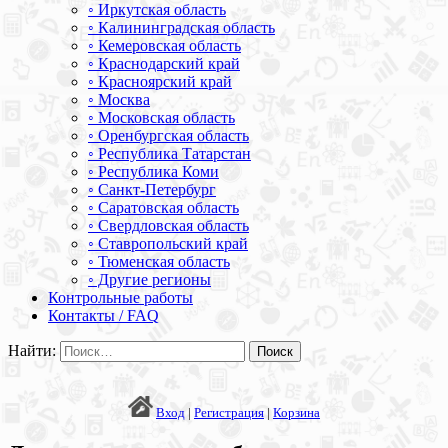
◦ Иркутская область
◦ Калининградская область
◦ Кемеровская область
◦ Краснодарский край
◦ Красноярский край
◦ Москва
◦ Московская область
◦ Оренбургская область
◦ Республика Татарстан
◦ Республика Коми
◦ Санкт-Петербург
◦ Саратовская область
◦ Свердловская область
◦ Ставропольский край
◦ Тюменская область
◦ Другие регионы
Контрольные работы
Контакты / FAQ
Найти:
Вход
|
Регистрация
|
Корзина