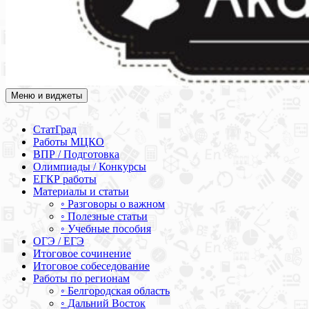
Меню и виджеты
Академия СОВА
Подготовка к ЕГЭ, ОГЭ, ВПР, МЦКО, СтатГрад, КДР, ВОШ,
олимпиады и конкурсы
СтатГрад
Работы МЦКО
ВПР / Подготовка
Олимпиады / Конкурсы
ЕГКР работы
Материалы и статьи
◦ Разговоры о важном
◦ Полезные статьи
◦ Учебные пособия
ОГЭ / ЕГЭ
Итоговое сочинение
Итоговое собеседование
Работы по регионам
◦ Белгородская область
◦ Дальний Восток