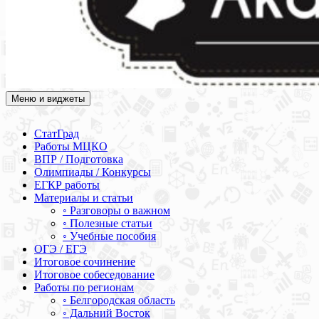
Меню и виджеты
Академия СОВА
Подготовка к ЕГЭ, ОГЭ, ВПР, МЦКО, СтатГрад, КДР, ВОШ,
олимпиады и конкурсы
СтатГрад
Работы МЦКО
ВПР / Подготовка
Олимпиады / Конкурсы
ЕГКР работы
Материалы и статьи
◦ Разговоры о важном
◦ Полезные статьи
◦ Учебные пособия
ОГЭ / ЕГЭ
Итоговое сочинение
Итоговое собеседование
Работы по регионам
◦ Белгородская область
◦ Дальний Восток