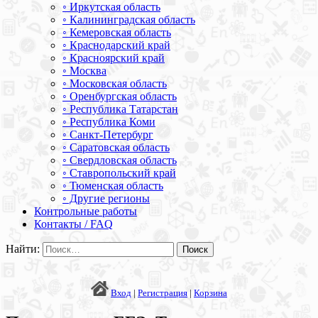
◦ Иркутская область
◦ Калининградская область
◦ Кемеровская область
◦ Краснодарский край
◦ Красноярский край
◦ Москва
◦ Московская область
◦ Оренбургская область
◦ Республика Татарстан
◦ Республика Коми
◦ Санкт-Петербург
◦ Саратовская область
◦ Свердловская область
◦ Ставропольский край
◦ Тюменская область
◦ Другие регионы
Контрольные работы
Контакты / FAQ
Найти:
Вход
|
Регистрация
|
Корзина