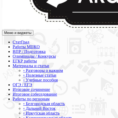
Меню и виджеты
Академия СОВА
Подготовка к ЕГЭ, ОГЭ, ВПР, МЦКО, СтатГрад, КДР, ВОШ, о
СтатГрад
Работы МЦКО
ВПР / Подготовка
Олимпиады / Конкурсы
ЕГКР работы
Материалы и статьи
◦ Разговоры о важном
◦ Полезные статьи
◦ Учебные пособия
ОГЭ / ЕГЭ
Итоговое сочинение
Итоговое собеседование
Работы по регионам
◦ Белгородская область
◦ Дальний Восток
◦ Иркутская область
◦ Калининградская область