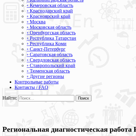
◦ Кемеровская область
◦ Краснодарский край
◦ Красноярский край
◦ Москва
◦ Московская область
◦ Оренбургская область
◦ Республика Татарстан
◦ Республика Коми
◦ Санкт-Петербург
◦ Саратовская область
◦ Свердловская область
◦ Ставропольский край
◦ Тюменская область
◦ Другие регионы
Контрольные работы
Контакты / FAQ
Найти:
Региональная диагностическая работа Р