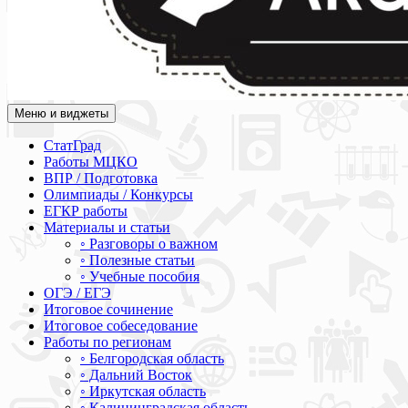
Меню и виджеты
Академия СОВА
Подготовка к ЕГЭ, ОГЭ, ВПР, МЦКО, СтатГрад, КДР, ВОШ, о
СтатГрад
Работы МЦКО
ВПР / Подготовка
Олимпиады / Конкурсы
ЕГКР работы
Материалы и статьи
◦ Разговоры о важном
◦ Полезные статьи
◦ Учебные пособия
ОГЭ / ЕГЭ
Итоговое сочинение
Итоговое собеседование
Работы по регионам
◦ Белгородская область
◦ Дальний Восток
◦ Иркутская область
◦ Калининградская область