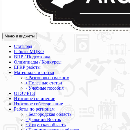
Меню и виджеты
Академия СОВА
Подготовка к ЕГЭ, ОГЭ, ВПР, МЦКО, СтатГрад, КДР, ВОШ, о
СтатГрад
Работы МЦКО
ВПР / Подготовка
Олимпиады / Конкурсы
ЕГКР работы
Материалы и статьи
◦ Разговоры о важном
◦ Полезные статьи
◦ Учебные пособия
ОГЭ / ЕГЭ
Итоговое сочинение
Итоговое собеседование
Работы по регионам
◦ Белгородская область
◦ Дальний Восток
◦ Иркутская область
◦ Калининградская область