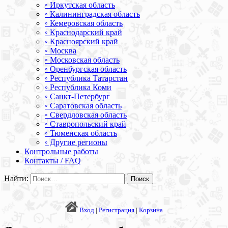
◦ Иркутская область
◦ Калининградская область
◦ Кемеровская область
◦ Краснодарский край
◦ Красноярский край
◦ Москва
◦ Московская область
◦ Оренбургская область
◦ Республика Татарстан
◦ Республика Коми
◦ Санкт-Петербург
◦ Саратовская область
◦ Свердловская область
◦ Ставропольский край
◦ Тюменская область
◦ Другие регионы
Контрольные работы
Контакты / FAQ
Найти:
Вход
|
Регистрация
|
Корзина