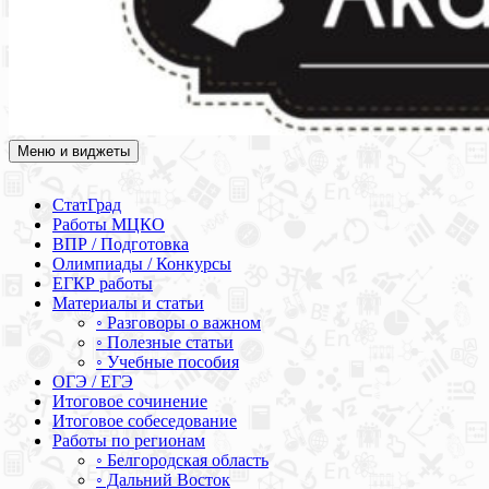
Меню и виджеты
Академия СОВА
Подготовка к ЕГЭ, ОГЭ, ВПР, МЦКО, СтатГрад, КДР, ВОШ,
олимпиады и конкурсы
СтатГрад
Работы МЦКО
ВПР / Подготовка
Олимпиады / Конкурсы
ЕГКР работы
Материалы и статьи
◦ Разговоры о важном
◦ Полезные статьи
◦ Учебные пособия
ОГЭ / ЕГЭ
Итоговое сочинение
Итоговое собеседование
Работы по регионам
◦ Белгородская область
◦ Дальний Восток