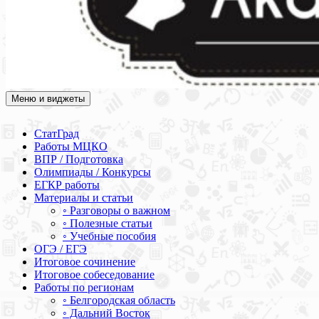
Меню и виджеты
Академия СОВА
Подготовка к ЕГЭ, ОГЭ, ВПР, МЦКО, СтатГрад, КДР, ВОШ,
олимпиады и конкурсы
СтатГрад
Работы МЦКО
ВПР / Подготовка
Олимпиады / Конкурсы
ЕГКР работы
Материалы и статьи
◦ Разговоры о важном
◦ Полезные статьи
◦ Учебные пособия
ОГЭ / ЕГЭ
Итоговое сочинение
Итоговое собеседование
Работы по регионам
◦ Белгородская область
◦ Дальний Восток