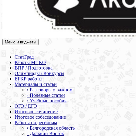
Меню и виджеты
Академия СОВА
Подготовка к ЕГЭ, ОГЭ, ВПР, МЦКО, СтатГрад, КДР, ВОШ,
олимпиады и конкурсы
СтатГрад
Работы МЦКО
ВПР / Подготовка
Олимпиады / Конкурсы
ЕГКР работы
Материалы и статьи
◦ Разговоры о важном
◦ Полезные статьи
◦ Учебные пособия
ОГЭ / ЕГЭ
Итоговое сочинение
Итоговое собеседование
Работы по регионам
◦ Белгородская область
◦ Дальний Восток