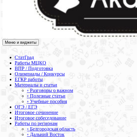
Меню и виджеты
Академия СОВА
Подготовка к ЕГЭ, ОГЭ, ВПР, МЦКО, СтатГрад, КДР, ВОШ,
олимпиады и конкурсы
СтатГрад
Работы МЦКО
ВПР / Подготовка
Олимпиады / Конкурсы
ЕГКР работы
Материалы и статьи
◦ Разговоры о важном
◦ Полезные статьи
◦ Учебные пособия
ОГЭ / ЕГЭ
Итоговое сочинение
Итоговое собеседование
Работы по регионам
◦ Белгородская область
◦ Дальний Восток