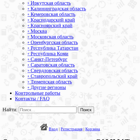
◦ Иркутская область
◦ Калининградская область
◦ Кемеровская область
◦ Краснодарский край
◦ Красноярский край
◦ Москва
◦ Московская область
◦ Оренбургская область
◦ Республика Татарстан
◦ Республика Коми
◦ Санкт-Петербург
◦ Саратовская область
◦ Свердловская область
◦ Ставропольский край
◦ Тюменская область
◦ Другие регионы
Контрольные работы
Контакты / FAQ
Найти:
Вход
|
Регистрация
|
Корзина