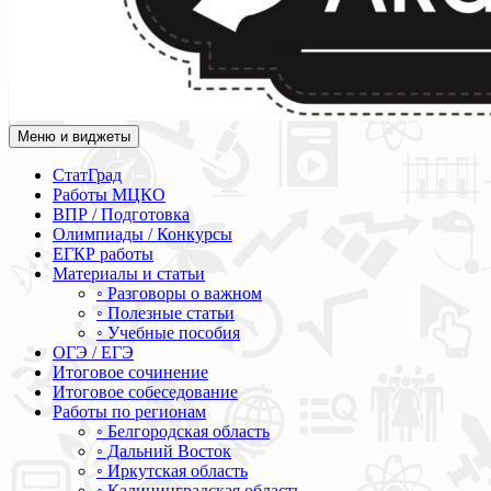
Меню и виджеты
Академия СОВА
Подготовка к ЕГЭ, ОГЭ, ВПР, МЦКО, СтатГрад, КДР, ВОШ, о
СтатГрад
Работы МЦКО
ВПР / Подготовка
Олимпиады / Конкурсы
ЕГКР работы
Материалы и статьи
◦ Разговоры о важном
◦ Полезные статьи
◦ Учебные пособия
ОГЭ / ЕГЭ
Итоговое сочинение
Итоговое собеседование
Работы по регионам
◦ Белгородская область
◦ Дальний Восток
◦ Иркутская область
◦ Калининградская область