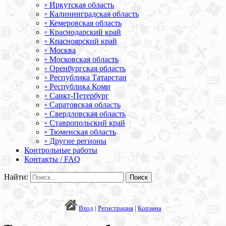
◦ Иркутская область
◦ Калининградская область
◦ Кемеровская область
◦ Краснодарский край
◦ Красноярский край
◦ Москва
◦ Московская область
◦ Оренбургская область
◦ Республика Татарстан
◦ Республика Коми
◦ Санкт-Петербург
◦ Саратовская область
◦ Свердловская область
◦ Ставропольский край
◦ Тюменская область
◦ Другие регионы
Контрольные работы
Контакты / FAQ
Найти:
Вход
|
Регистрация
|
Корзина