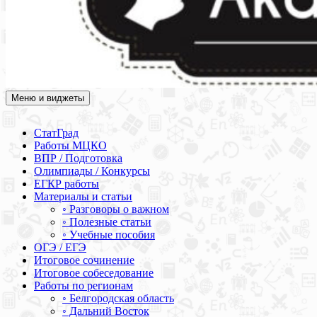
Меню и виджеты
Академия СОВА
Подготовка к ЕГЭ, ОГЭ, ВПР, МЦКО, СтатГрад, КДР, ВОШ,
олимпиады и конкурсы
СтатГрад
Работы МЦКО
ВПР / Подготовка
Олимпиады / Конкурсы
ЕГКР работы
Материалы и статьи
◦ Разговоры о важном
◦ Полезные статьи
◦ Учебные пособия
ОГЭ / ЕГЭ
Итоговое сочинение
Итоговое собеседование
Работы по регионам
◦ Белгородская область
◦ Дальний Восток