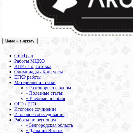
Меню и виджеты
Академия СОВА
Подготовка к ЕГЭ, ОГЭ, ВПР, МЦКО, СтатГрад, КДР, ВОШ,
олимпиады и конкурсы
СтатГрад
Работы МЦКО
ВПР / Подготовка
Олимпиады / Конкурсы
ЕГКР работы
Материалы и статьи
◦ Разговоры о важном
◦ Полезные статьи
◦ Учебные пособия
ОГЭ / ЕГЭ
Итоговое сочинение
Итоговое собеседование
Работы по регионам
◦ Белгородская область
◦ Дальний Восток