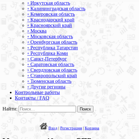
◦ Иркутская область
◦ Калининградская область
◦ Кемеровская область
◦ Краснодарский край
◦ Красноярский край
◦ Москва
◦ Московская область
◦ Оренбургская область
◦ Республика Татарстан
◦ Республика Коми
◦ Санкт-Петербург
◦ Саратовская область
◦ Свердловская область
◦ Ставропольский край
◦ Тюменская область
◦ Другие регионы
Контрольные работы
Контакты / FAQ
Найти:
Вход
|
Регистрация
|
Корзина