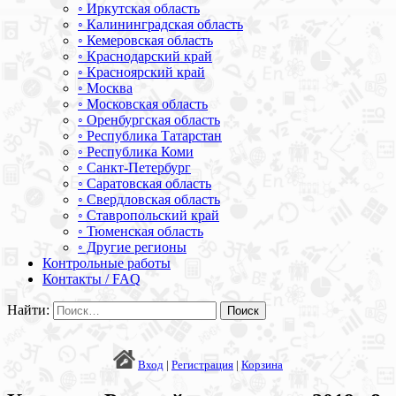
◦ Иркутская область
◦ Калининградская область
◦ Кемеровская область
◦ Краснодарский край
◦ Красноярский край
◦ Москва
◦ Московская область
◦ Оренбургская область
◦ Республика Татарстан
◦ Республика Коми
◦ Санкт-Петербург
◦ Саратовская область
◦ Свердловская область
◦ Ставропольский край
◦ Тюменская область
◦ Другие регионы
Контрольные работы
Контакты / FAQ
Найти:
Вход
|
Регистрация
|
Корзина