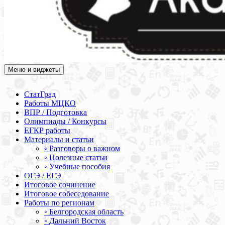
Меню и виджеты
Академия СОВА
Подготовка к ЕГЭ, ОГЭ, ВПР, МЦКО, СтатГрад, КДР, ВОШ,
олимпиады и конкурсы
СтатГрад
Работы МЦКО
ВПР / Подготовка
Олимпиады / Конкурсы
ЕГКР работы
Материалы и статьи
◦ Разговоры о важном
◦ Полезные статьи
◦ Учебные пособия
ОГЭ / ЕГЭ
Итоговое сочинение
Итоговое собеседование
Работы по регионам
◦ Белгородская область
◦ Дальний Восток