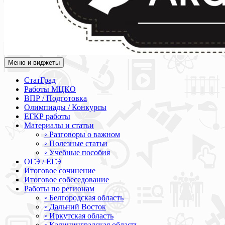
Меню и виджеты
Академия СОВА
Подготовка к ЕГЭ, ОГЭ, ВПР, МЦКО, СтатГрад, КДР, ВОШ, о
СтатГрад
Работы МЦКО
ВПР / Подготовка
Олимпиады / Конкурсы
ЕГКР работы
Материалы и статьи
◦ Разговоры о важном
◦ Полезные статьи
◦ Учебные пособия
ОГЭ / ЕГЭ
Итоговое сочинение
Итоговое собеседование
Работы по регионам
◦ Белгородская область
◦ Дальний Восток
◦ Иркутская область
◦ Калининградская область