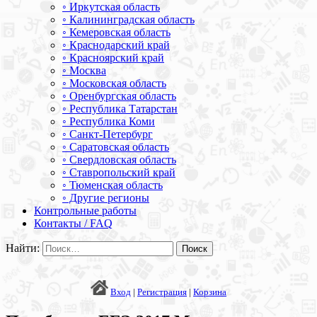
◦ Иркутская область
◦ Калининградская область
◦ Кемеровская область
◦ Краснодарский край
◦ Красноярский край
◦ Москва
◦ Московская область
◦ Оренбургская область
◦ Республика Татарстан
◦ Республика Коми
◦ Санкт-Петербург
◦ Саратовская область
◦ Свердловская область
◦ Ставропольский край
◦ Тюменская область
◦ Другие регионы
Контрольные работы
Контакты / FAQ
Найти:
Вход
|
Регистрация
|
Корзина