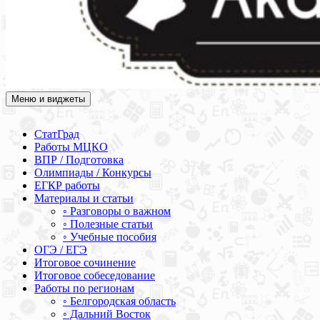
Меню и виджеты
Академия СОВА
Подготовка к ЕГЭ, ОГЭ, ВПР, МЦКО, СтатГрад, КДР, ВОШ,
олимпиады и конкурсы
СтатГрад
Работы МЦКО
ВПР / Подготовка
Олимпиады / Конкурсы
ЕГКР работы
Материалы и статьи
◦ Разговоры о важном
◦ Полезные статьи
◦ Учебные пособия
ОГЭ / ЕГЭ
Итоговое сочинение
Итоговое собеседование
Работы по регионам
◦ Белгородская область
◦ Дальний Восток