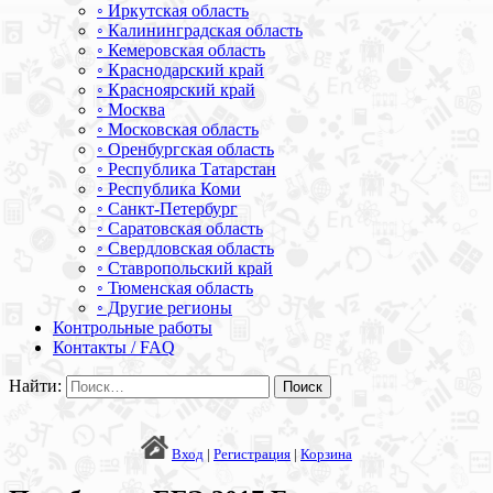
◦ Иркутская область
◦ Калининградская область
◦ Кемеровская область
◦ Краснодарский край
◦ Красноярский край
◦ Москва
◦ Московская область
◦ Оренбургская область
◦ Республика Татарстан
◦ Республика Коми
◦ Санкт-Петербург
◦ Саратовская область
◦ Свердловская область
◦ Ставропольский край
◦ Тюменская область
◦ Другие регионы
Контрольные работы
Контакты / FAQ
Найти:
Вход
|
Регистрация
|
Корзина