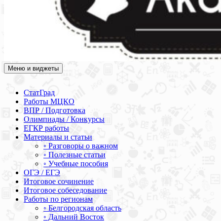
Меню и виджеты
Академия СОВА
Подготовка к ЕГЭ, ОГЭ, ВПР, МЦКО, СтатГрад, КДР, ВОШ,
олимпиады и конкурсы
СтатГрад
Работы МЦКО
ВПР / Подготовка
Олимпиады / Конкурсы
ЕГКР работы
Материалы и статьи
◦ Разговоры о важном
◦ Полезные статьи
◦ Учебные пособия
ОГЭ / ЕГЭ
Итоговое сочинение
Итоговое собеседование
Работы по регионам
◦ Белгородская область
◦ Дальний Восток