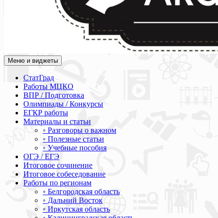
Меню и виджеты
Академия СОВА
Подготовка к ЕГЭ, ОГЭ, ВПР, МЦКО, СтатГрад, КДР, ВОШ, о
СтатГрад
Работы МЦКО
ВПР / Подготовка
Олимпиады / Конкурсы
ЕГКР работы
Материалы и статьи
◦ Разговоры о важном
◦ Полезные статьи
◦ Учебные пособия
ОГЭ / ЕГЭ
Итоговое сочинение
Итоговое собеседование
Работы по регионам
◦ Белгородская область
◦ Дальний Восток
◦ Иркутская область
◦ Калининградская область