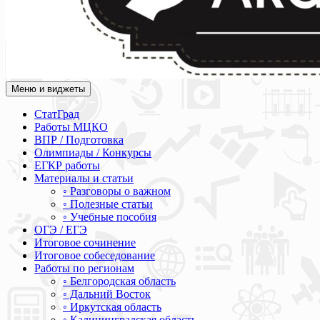
Меню и виджеты
Академия СОВА
Подготовка к ЕГЭ, ОГЭ, ВПР, МЦКО, СтатГрад, КДР, ВОШ, о
СтатГрад
Работы МЦКО
ВПР / Подготовка
Олимпиады / Конкурсы
ЕГКР работы
Материалы и статьи
◦ Разговоры о важном
◦ Полезные статьи
◦ Учебные пособия
ОГЭ / ЕГЭ
Итоговое сочинение
Итоговое собеседование
Работы по регионам
◦ Белгородская область
◦ Дальний Восток
◦ Иркутская область
◦ Калининградская область