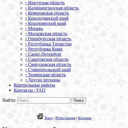
◦ Иркутская область
◦ Калининградская область
◦ Кемеровская область
◦ Краснодарский край
◦ Красноярский край
◦ Москва
◦ Московская область
◦ Оренбургская область
◦ Республика Татарстан
◦ Республика Коми
◦ Санкт-Петербург
◦ Саратовская область
◦ Свердловская область
◦ Ставропольский край
◦ Тюменская область
◦ Другие регионы
Контрольные работы
Контакты / FAQ
Найти:
Вход
|
Регистрация
|
Корзина