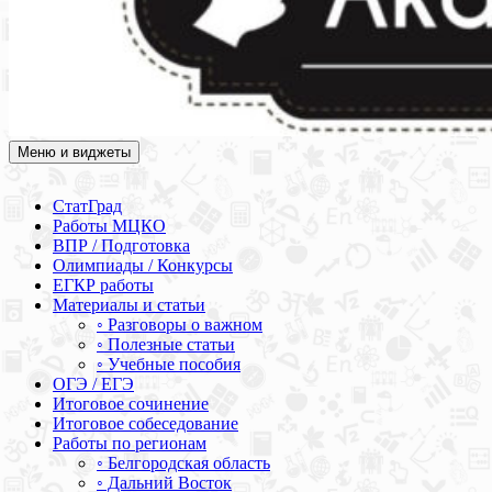
Меню и виджеты
Академия СОВА
Подготовка к ЕГЭ, ОГЭ, ВПР, МЦКО, СтатГрад, КДР, ВОШ,
олимпиады и конкурсы
СтатГрад
Работы МЦКО
ВПР / Подготовка
Олимпиады / Конкурсы
ЕГКР работы
Материалы и статьи
◦ Разговоры о важном
◦ Полезные статьи
◦ Учебные пособия
ОГЭ / ЕГЭ
Итоговое сочинение
Итоговое собеседование
Работы по регионам
◦ Белгородская область
◦ Дальний Восток