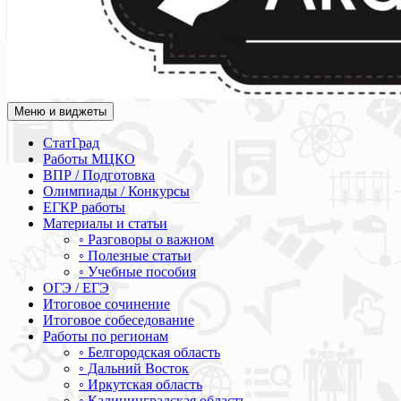
Меню и виджеты
Академия СОВА
Подготовка к ЕГЭ, ОГЭ, ВПР, МЦКО, СтатГрад, КДР, ВОШ, о
СтатГрад
Работы МЦКО
ВПР / Подготовка
Олимпиады / Конкурсы
ЕГКР работы
Материалы и статьи
◦ Разговоры о важном
◦ Полезные статьи
◦ Учебные пособия
ОГЭ / ЕГЭ
Итоговое сочинение
Итоговое собеседование
Работы по регионам
◦ Белгородская область
◦ Дальний Восток
◦ Иркутская область
◦ Калининградская область