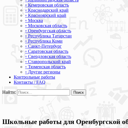
◦ Кемеровская область
◦ Краснодарский край
◦ Красноярский край
◦ Москва
◦ Московская область
◦ Оренбургская область
◦ Республика Татарстан
◦ Республика Коми
◦ Санкт-Петербург
◦ Саратовская область
◦ Свердловская область
◦ Ставропольский край
◦ Тюменская область
◦ Другие регионы
Контрольные работы
Контакты / FAQ
Найти:
Школьные работы для Оренбургской об