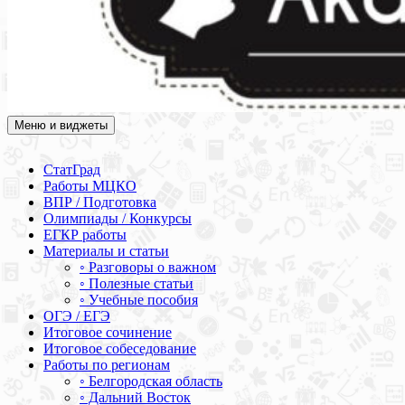
Меню и виджеты
Академия СОВА
Подготовка к ЕГЭ, ОГЭ, ВПР, МЦКО, СтатГрад, КДР, ВОШ,
олимпиады и конкурсы
СтатГрад
Работы МЦКО
ВПР / Подготовка
Олимпиады / Конкурсы
ЕГКР работы
Материалы и статьи
◦ Разговоры о важном
◦ Полезные статьи
◦ Учебные пособия
ОГЭ / ЕГЭ
Итоговое сочинение
Итоговое собеседование
Работы по регионам
◦ Белгородская область
◦ Дальний Восток