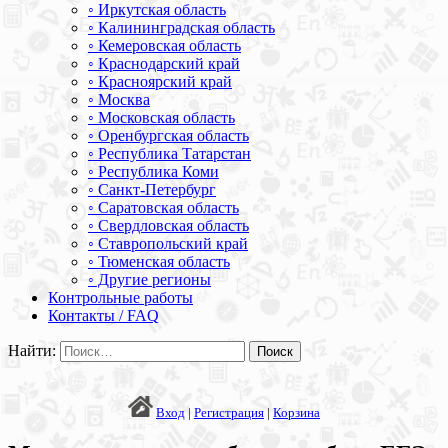
◦ Иркутская область
◦ Калининградская область
◦ Кемеровская область
◦ Краснодарский край
◦ Красноярский край
◦ Москва
◦ Московская область
◦ Оренбургская область
◦ Республика Татарстан
◦ Республика Коми
◦ Санкт-Петербург
◦ Саратовская область
◦ Свердловская область
◦ Ставропольский край
◦ Тюменская область
◦ Другие регионы
Контрольные работы
Контакты / FAQ
Найти:
Вход
|
Регистрация
|
Корзина