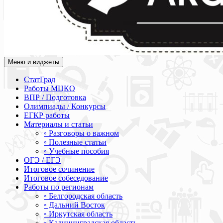
Меню и виджеты
Академия СОВА
Подготовка к ЕГЭ, ОГЭ, ВПР, МЦКО, СтатГрад, КДР, ВОШ, о
СтатГрад
Работы МЦКО
ВПР / Подготовка
Олимпиады / Конкурсы
ЕГКР работы
Материалы и статьи
◦ Разговоры о важном
◦ Полезные статьи
◦ Учебные пособия
ОГЭ / ЕГЭ
Итоговое сочинение
Итоговое собеседование
Работы по регионам
◦ Белгородская область
◦ Дальний Восток
◦ Иркутская область
◦ Калининградская область