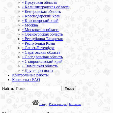
◦ Иркутская область
◦ Калининградская область
◦ Кемеровская область
◦ Краснодарский край
◦ Красноярский край
◦ Москва
◦ Московская область
◦ Оренбургская область
◦ Республика Татарстан
◦ Республика Коми
◦ Санкт-Петербург
◦ Саратовская область
◦ Свердловская область
◦ Ставропольский край
◦ Тюменская область
◦ Другие регионы
Контрольные работы
Контакты / FAQ
Найти:
Вход
|
Регистрация
|
Корзина