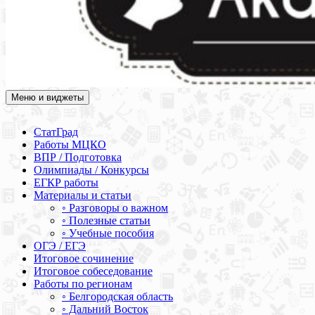
Меню и виджеты
Академия СОВА
Подготовка к ЕГЭ, ОГЭ, ВПР, МЦКО, СтатГрад, КДР, ВОШ,
олимпиады и конкурсы
СтатГрад
Работы МЦКО
ВПР / Подготовка
Олимпиады / Конкурсы
ЕГКР работы
Материалы и статьи
◦ Разговоры о важном
◦ Полезные статьи
◦ Учебные пособия
ОГЭ / ЕГЭ
Итоговое сочинение
Итоговое собеседование
Работы по регионам
◦ Белгородская область
◦ Дальний Восток