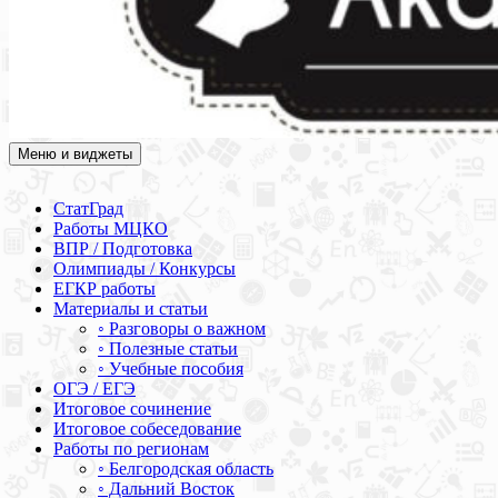
Меню и виджеты
Академия СОВА
Подготовка к ЕГЭ, ОГЭ, ВПР, МЦКО, СтатГрад, КДР, ВОШ,
олимпиады и конкурсы
СтатГрад
Работы МЦКО
ВПР / Подготовка
Олимпиады / Конкурсы
ЕГКР работы
Материалы и статьи
◦ Разговоры о важном
◦ Полезные статьи
◦ Учебные пособия
ОГЭ / ЕГЭ
Итоговое сочинение
Итоговое собеседование
Работы по регионам
◦ Белгородская область
◦ Дальний Восток