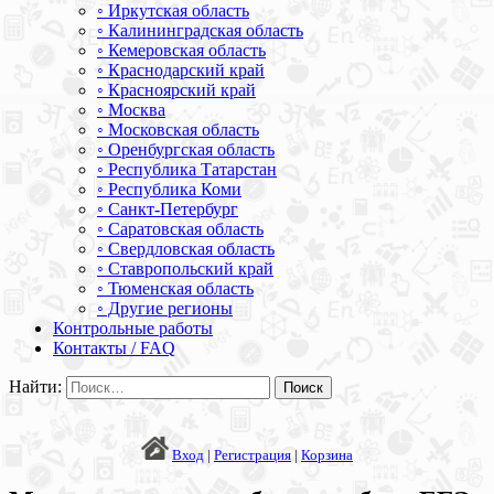
◦ Иркутская область
◦ Калининградская область
◦ Кемеровская область
◦ Краснодарский край
◦ Красноярский край
◦ Москва
◦ Московская область
◦ Оренбургская область
◦ Республика Татарстан
◦ Республика Коми
◦ Санкт-Петербург
◦ Саратовская область
◦ Свердловская область
◦ Ставропольский край
◦ Тюменская область
◦ Другие регионы
Контрольные работы
Контакты / FAQ
Найти:
Вход
|
Регистрация
|
Корзина