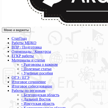
Меню и виджеты
Академия СОВА
Подготовка к ЕГЭ, ОГЭ, ВПР, МЦКО, СтатГрад, КДР, ВОШ, о
СтатГрад
Работы МЦКО
ВПР / Подготовка
Олимпиады / Конкурсы
ЕГКР работы
Материалы и статьи
◦ Разговоры о важном
◦ Полезные статьи
◦ Учебные пособия
ОГЭ / ЕГЭ
Итоговое сочинение
Итоговое собеседование
Работы по регионам
◦ Белгородская область
◦ Дальний Восток
◦ Иркутская область
◦ Калининградская область