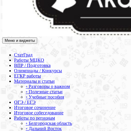
Меню и виджеты
Академия СОВА
Подготовка к ЕГЭ, ОГЭ, ВПР, МЦКО, СтатГрад, КДР, ВОШ,
олимпиады и конкурсы
СтатГрад
Работы МЦКО
ВПР / Подготовка
Олимпиады / Конкурсы
ЕГКР работы
Материалы и статьи
◦ Разговоры о важном
◦ Полезные статьи
◦ Учебные пособия
ОГЭ / ЕГЭ
Итоговое сочинение
Итоговое собеседование
Работы по регионам
◦ Белгородская область
◦ Дальний Восток