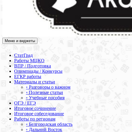
Меню и виджеты
Академия СОВА
Подготовка к ЕГЭ, ОГЭ, ВПР, МЦКО, СтатГрад, КДР, ВОШ,
олимпиады и конкурсы
СтатГрад
Работы МЦКО
ВПР / Подготовка
Олимпиады / Конкурсы
ЕГКР работы
Материалы и статьи
◦ Разговоры о важном
◦ Полезные статьи
◦ Учебные пособия
ОГЭ / ЕГЭ
Итоговое сочинение
Итоговое собеседование
Работы по регионам
◦ Белгородская область
◦ Дальний Восток