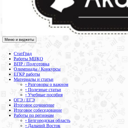
Меню и виджеты
Академия СОВА
Подготовка к ЕГЭ, ОГЭ, ВПР, МЦКО, СтатГрад, КДР, ВОШ,
олимпиады и конкурсы
СтатГрад
Работы МЦКО
ВПР / Подготовка
Олимпиады / Конкурсы
ЕГКР работы
Материалы и статьи
◦ Разговоры о важном
◦ Полезные статьи
◦ Учебные пособия
ОГЭ / ЕГЭ
Итоговое сочинение
Итоговое собеседование
Работы по регионам
◦ Белгородская область
◦ Дальний Восток