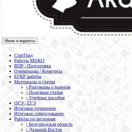
Меню и виджеты
Академия СОВА
Подготовка к ЕГЭ, ОГЭ, ВПР, МЦКО, СтатГрад, КДР, ВОШ,
олимпиады и конкурсы
СтатГрад
Работы МЦКО
ВПР / Подготовка
Олимпиады / Конкурсы
ЕГКР работы
Материалы и статьи
◦ Разговоры о важном
◦ Полезные статьи
◦ Учебные пособия
ОГЭ / ЕГЭ
Итоговое сочинение
Итоговое собеседование
Работы по регионам
◦ Белгородская область
◦ Дальний Восток