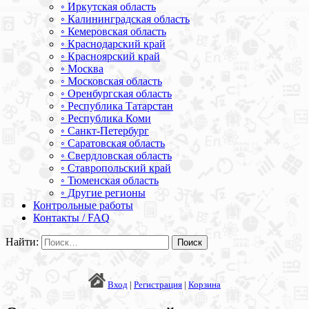
◦ Иркутская область
◦ Калининградская область
◦ Кемеровская область
◦ Краснодарский край
◦ Красноярский край
◦ Москва
◦ Московская область
◦ Оренбургская область
◦ Республика Татарстан
◦ Республика Коми
◦ Санкт-Петербург
◦ Саратовская область
◦ Свердловская область
◦ Ставропольский край
◦ Тюменская область
◦ Другие регионы
Контрольные работы
Контакты / FAQ
Найти:
Вход
|
Регистрация
|
Корзина