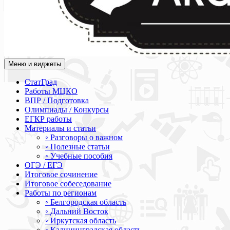
Меню и виджеты
Академия СОВА
Подготовка к ЕГЭ, ОГЭ, ВПР, МЦКО, СтатГрад, КДР, ВОШ, о
СтатГрад
Работы МЦКО
ВПР / Подготовка
Олимпиады / Конкурсы
ЕГКР работы
Материалы и статьи
◦ Разговоры о важном
◦ Полезные статьи
◦ Учебные пособия
ОГЭ / ЕГЭ
Итоговое сочинение
Итоговое собеседование
Работы по регионам
◦ Белгородская область
◦ Дальний Восток
◦ Иркутская область
◦ Калининградская область