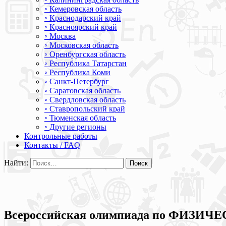
◦ Кемеровская область
◦ Краснодарский край
◦ Красноярский край
◦ Москва
◦ Московская область
◦ Оренбургская область
◦ Республика Татарстан
◦ Республика Коми
◦ Санкт-Петербург
◦ Саратовская область
◦ Свердловская область
◦ Ставропольский край
◦ Тюменская область
◦ Другие регионы
Контрольные работы
Контакты / FAQ
Найти:
Всероссийская олимпиада по ФИЗИЧ